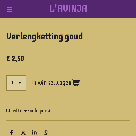
L'AVINJA
Ga
direct
naar
Verlengketting goud
de
hoofdinhoud
€ 2,50
In winkelwagen
Wordt verkocht per 3
D
D
S
D