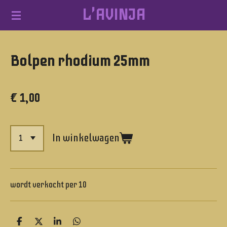
L'AVINJA
Ga
direct
naar
Bolpen rhodium 25mm
de
hoofdinhoud
€ 1,00
In winkelwagen
wordt verkocht per 10
D
D
S
D